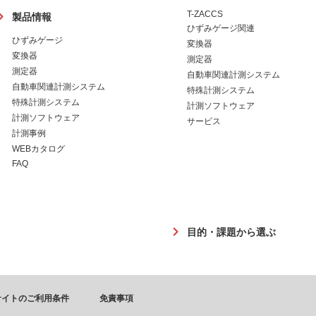
ッ
T-ZACCS
製品情報
タ
ひずみゲージ関連
ー
ひずみゲージ
変換器
変換器
測定器
測定器
自動車関連計測システム
自動車関連計測システム
特殊計測システム
特殊計測システム
計測ソフトウェア
計測ソフトウェア
サービス
計測事例
WEBカタログ
FAQ
目的・課題から選ぶ
サイトのご利用条件
免責事項