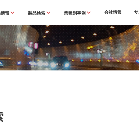
会社情報
サ
品情報
製品検索
業種別事例
索