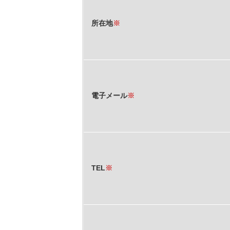
所在地
※
電子メール
※
TEL
※