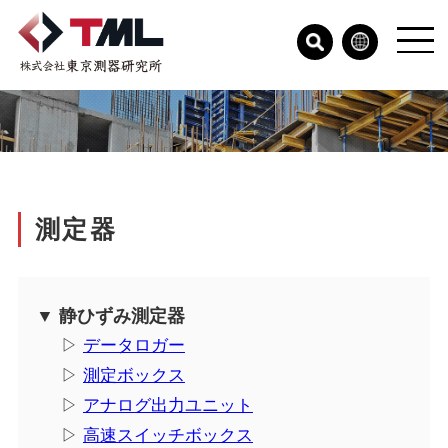
測定器
▼ 静ひずみ測定器
▷
データロガー
▷
測定ボックス
▷
アナログ出力ユニット
▷
高速スイッチボックス