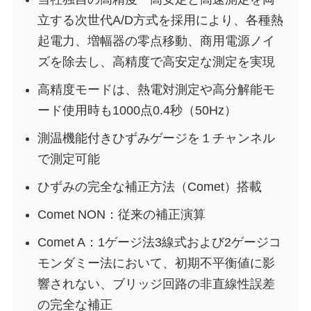
立する次世代A/D方式を採用により、各種熱
起電力、増幅器の零点移動、商用電源ノイ
ズを除去し、高精度で高安定な測定を実現
高精度モードは、熱電対測定や高分解能モ
ード使用時も1000点0.4秒（50Hz）
測温機能付きひずみゲージを１チャンネル
で測定可能
ひずみの完全な補正方法（Comet）搭載
Comet NON：従来の補正演算
Comet A：1ゲージ法3線式および2ゲージコ
モンダミー法において、初期不平衡値に影
響されない、ブリッジ回路の非直線性誤差
の完全な補正