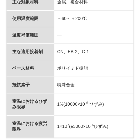
主な対象材料
金属、複合材料
使用温度範囲
－60～＋200℃
温度補償範囲
―
主な適用接着剤
CN、EB-2、C-1
ベース材料
ポリイミド樹脂
抵抗素子
特殊合金
室温におけるひず
-6
1%(10000×10
ひずみ)
み限界
室温における疲労
7
-6
1×10
(±3000×10
ひずみ)
限界