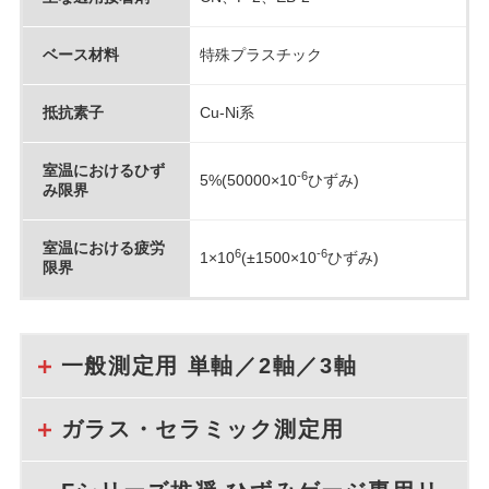
ベース材料
特殊プラスチック
抵抗素子
Cu-Ni系
室温におけるひず
-6
5%(50000×10
ひずみ)
み限界
室温における疲労
6
-6
1×10
(±1500×10
ひずみ)
限界
一般測定用 単軸／2軸／3軸
ガラス・セラミック測定用