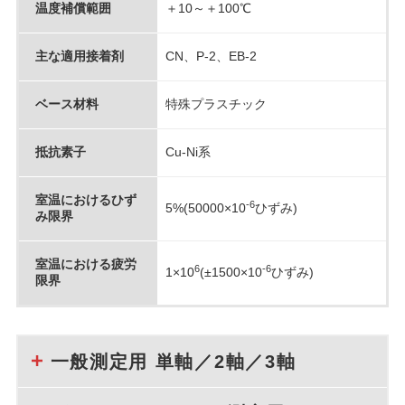
温度補償範囲
＋10～＋100℃
主な適用接着剤
CN、P-2、EB-2
ベース材料
特殊プラスチック
抵抗素子
Cu-Ni系
室温におけるひず
-6
5%(50000×10
ひずみ)
み限界
室温における疲労
6
-6
1×10
(±1500×10
ひずみ)
限界
一般測定用 単軸／2軸／3軸