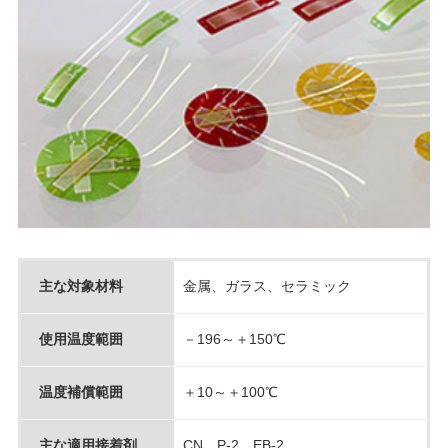
主な対象材料
金属、ガラス、セラミック
使用温度範囲
－196～＋150℃
温度補償範囲
＋10～＋100℃
主な適用接着剤
CN、P-2、EB-2