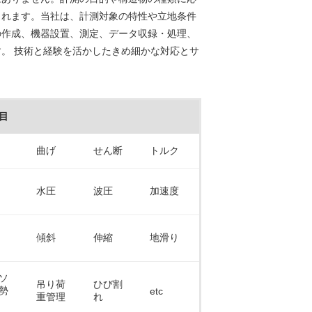
られます。当社は、計測対象の特性や立地条件
の作成、機器設置、測定、データ収録・処理、
。 技術と経験を活かしたきめ細かな対応とサ
目
曲げ
せん断
トルク
水圧
波圧
加速度
傾斜
伸縮
地滑り
ソ
吊り荷
ひび割
勢
etc
重管理
れ