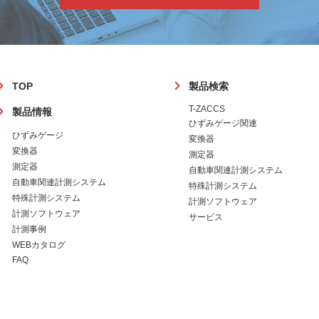
フ
TOP
製品検索
ッ
T-ZACCS
製品情報
タ
ひずみゲージ関連
ー
ひずみゲージ
変換器
変換器
測定器
測定器
自動車関連計測システム
自動車関連計測システム
特殊計測システム
特殊計測システム
計測ソフトウェア
計測ソフトウェア
サービス
計測事例
WEBカタログ
FAQ