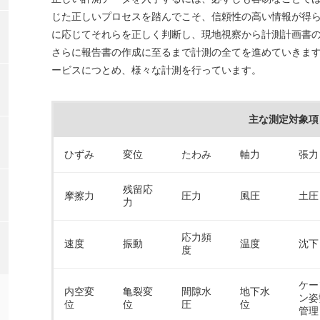
じた正しいプロセスを踏んでこそ、信頼性の高い情報が得
に応じてそれらを正しく判断し、現地視察から計測計画書
さらに報告書の作成に至るまで計測の全てを進めていきます
ービスにつとめ、様々な計測を行っています。
主な測定対象項
ひずみ
変位
たわみ
軸力
張力
残留応
摩擦力
圧力
風圧
土圧
力
応力頻
速度
振動
温度
沈下
度
ケー
内空変
亀裂変
間隙水
地下水
ン姿
位
位
圧
位
管理