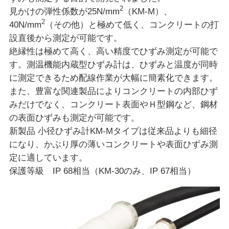
2
見かけの弾性係数が25N/mm
（KM-M）、
2
40N/mm
（その他）と極めて低く、コンクリートの打
設直後から測定が可能です。
絶縁性は極めて高く、高い精度でひずみ測定が可能で
す。測温機能内蔵型ひずみ計は、ひずみと温度が同時
に測定できるため配線作業が大幅に簡素化できます。
また、豊富な関連製品によりコンクリートの内部ひず
みだけでなく、コンクリート表面やＨ型鋼など、鋼材
の表面ひずみも測定が可能です。
新製品 小径ひずみ計KM-Mタイプは従来品よりも細径
になり、かぶり厚の薄いコンクリートや表面ひずみ測
定に適しています。
保護等級 IP 68相当（KM-30のみ、IP 67相当）