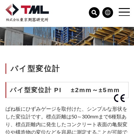
パイ型変位計
パイ型変位計 PI ±2mm～±5mm
ばね板にひずみゲージを取付けた、シンプルな形状を
した変位計です。標点距離は50～300mmまで6種類あ
り、標点距離内に発生したコンクリート表面の亀裂変
位や構造物の変位などを容易に測定することが可能で