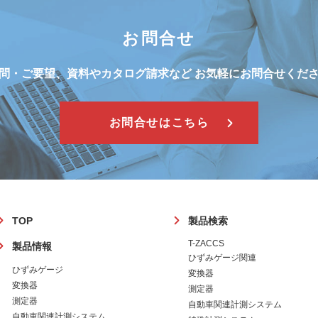
お問合せ
問・ご要望、資料やカタログ請求など
お気軽にお問合せくだ
お問合せはこちら
フ
TOP
製品検索
ッ
T-ZACCS
製品情報
タ
ひずみゲージ関連
ー
ひずみゲージ
変換器
変換器
測定器
測定器
自動車関連計測システム
自動車関連計測システム