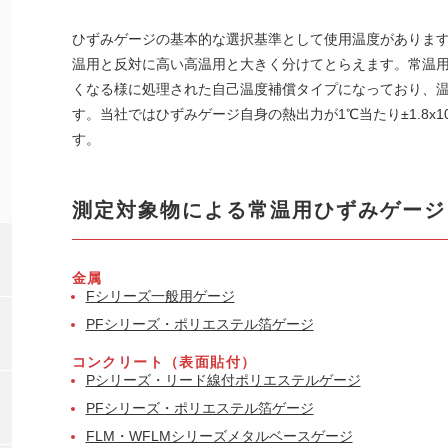
ひずみゲージの基本的な選択基準として使用温度がありま
温用と反対に高い高温用と大きく分けてとらえます。常温
くなる様に処理された自己温度補償タイプになっており、
す。当社ではひずみゲージ自身の熱出力が1℃当たり±1.8x1
す。
測定対象物による常温用ひずみゲージ
金属
Fシリーズ一般用ゲージ
PFシリーズ・ポリエステル箔ゲージ
コンクリート（表面貼付）
Pシリーズ・リード線付ポリエステルゲージ
PFシリーズ・ポリエステル箔ゲージ
FLM・WFLMシリーズメタルベースゲージ