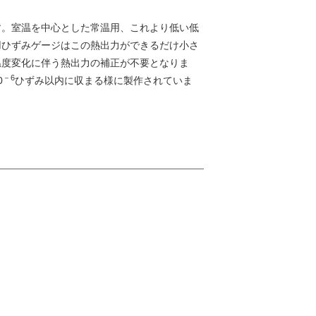
す。室温を中心とした常温用、これより低い低
用ひずみゲージはこの熱出力ができるだけ小さ
温度変化に伴う熱出力の補正が不要となりま
－6
0
ひずみ以内に収まる様に製作されていま