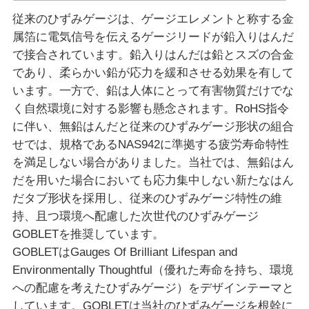
従来のひずみゲージは、ゲージエレメントと称する金
属箔に電気信号を伝えるゲージリードが鉛入りはんだ
で接合されています。鉛入りはんだは鉛とスズの合金
であり、柔らかい鉛が応力を緩和させる効果を有して
います。一方で、鉛は人体にとって有害物質だけでな
く自然環境に対する影響も懸念されます。RoHS指令
に伴い、無鉛はんだと従来のひずみゲージ形状の組合
せでは、規格であるNAS942に準拠する疲労寿命特性
を満足しない場合がありました。当社では、無鉛はん
だを用いた場合においても応力集中しない新たなはん
だタブ形状を採用し、従来のひずみゲージ特性の維
持、且つ環境へ配慮した次世代のひずみゲージ
GOBLETを推奨しています。
GOBLETはGauges Of Brilliant Lifespan and
Environmentally Thoughtful（優れた寿命を持ち、環境
への配慮を考えたひずみゲージ）をデザインテーマと
しています。GOBLETは当社のひずみゲージを根幹に